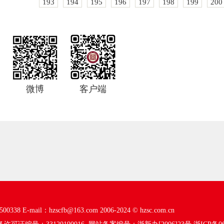
193
194
195
196
197
198
199
200
微博
客户端
00338
E-mail：hzscfb@163.com
2006-2024 ©
hzsc.com.cn