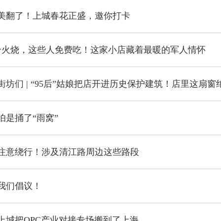
美翻了！上城春花正盛，邀你打卡
个火烧，这些人免费吃！这家小店藏着最暖的军人情怀
坊们 | “95后”姑娘把店开进历史保护建筑！店里这扇窗
怕是捅了“雨窝”
注意绕行！涉及清江路周边这些路段
我们倡议！
上城把OPC产业对接专场搬到了上海