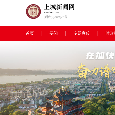
www.hzsc.com.cn
浙新办[2006]23号
首页
要闻
专题宣传
时政