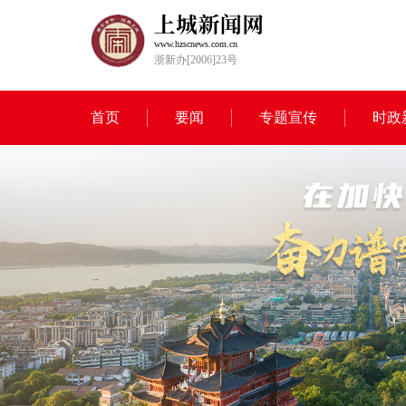
www.hzscnews.com.cn
浙新办[2006]23号
首页
要闻
专题宣传
时政