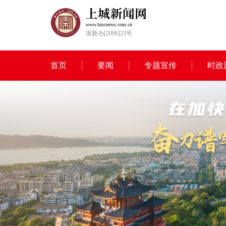
www.hzscnews.com.cn
浙新办[2006]23号
首页
要闻
专题宣传
时政