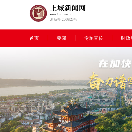
www.hzsc.com.cn
浙新办[2006]23号
首页
要闻
专题宣传
时政