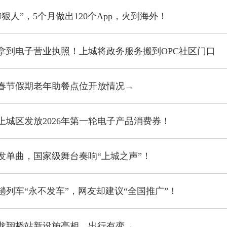
I狠人”，5个月做出120个App，火到海外！
拿到电子营业执照！上城将政务服务搬到OPC社区门口
春节假期老年助餐点位开放情况→
上城区发放2026年第一轮电子产品消费券！
首发单曲，国家级舞台奏响“上城之声”！
趟列车“永不发车”，网友却建议“全国推广”！
龙翔桥站新设施亮相，出行有变→