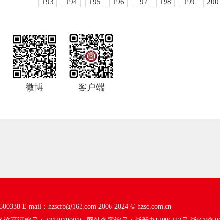
193
194
195
196
197
198
199
200
微博
客户端
00338
E-mail：hzscfb@163.com
2006-2024 ©
hzsc.com.cn