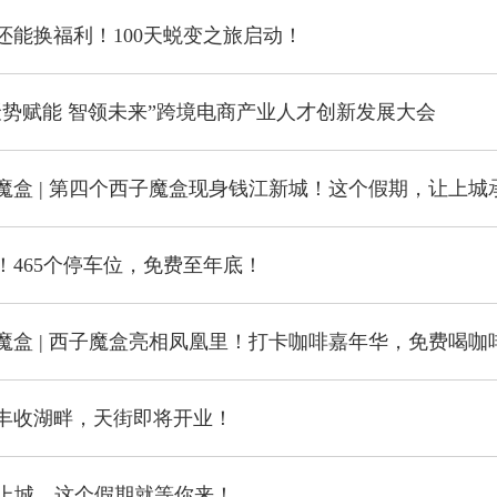
还能换福利！100天蜕变之旅启动！
聚势赋能 智领未来”跨境电商产业人才创新发展大会
！465个停车位，免费至年底！
魔盒 | 西子魔盒亮相凤凰里！打卡咖啡嘉年华，免费喝咖
丰收湖畔，天街即将开业！
N上城，这个假期就等你来！