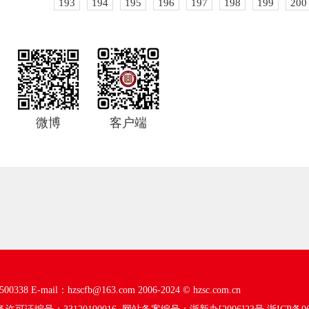
193
194
195
196
197
198
199
200
微博
客户端
00338
E-mail：hzscfb@163.com
2006-2024 ©
hzsc.com.cn