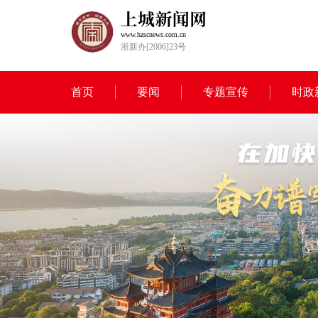
www.hzscnews.com.cn
浙新办[2006]23号
首页
要闻
专题宣传
时政