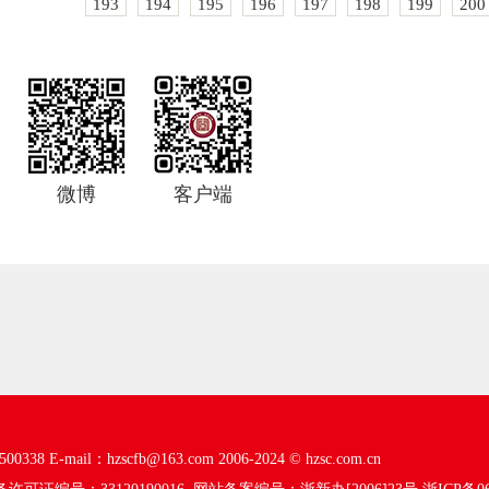
193
194
195
196
197
198
199
200
微博
客户端
00338
E-mail：hzscfb@163.com
2006-2024 ©
hzsc.com.cn