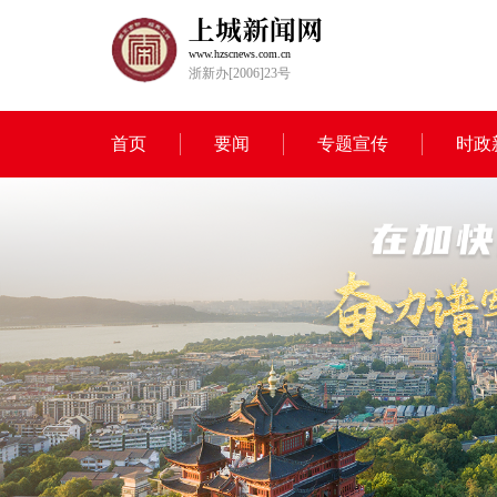
www.hzscnews.com.cn
浙新办[2006]23号
首页
要闻
专题宣传
时政