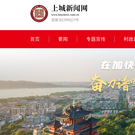
www.hzscnews.com.cn
浙新办[2006]23号
首页
要闻
专题宣传
时政