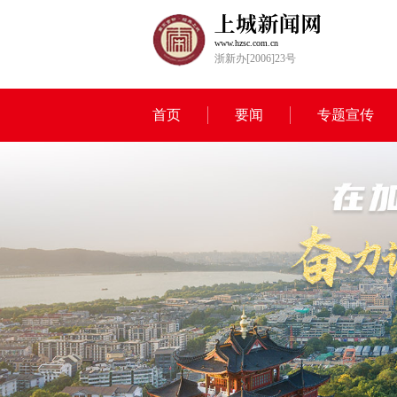
www.hzsc.com.cn
浙新办[2006]23号
首页
要闻
专题宣传