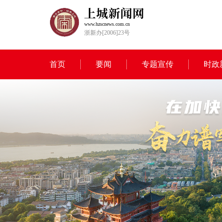
www.hzscnews.com.cn
浙新办[2006]23号
首页
要闻
专题宣传
时政