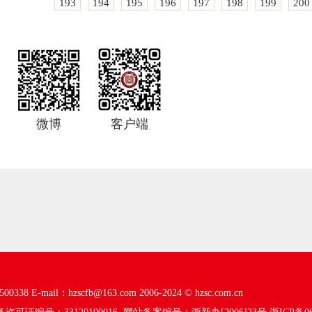
193
194
195
196
197
198
199
200
微博
客户端
00338
E-mail：hzscfb@163.com
2006-2024 ©
hzsc.com.cn