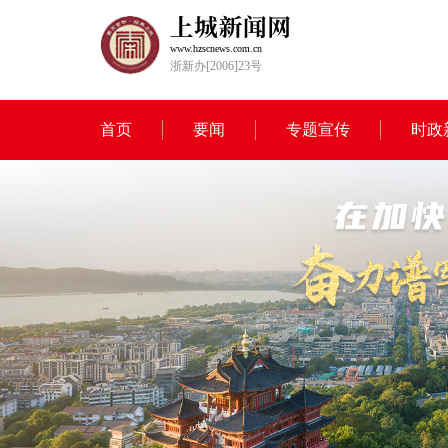
www.hzscnews.com.cn
浙新办[2006]23号
首页
要闻
专题宣传
时政