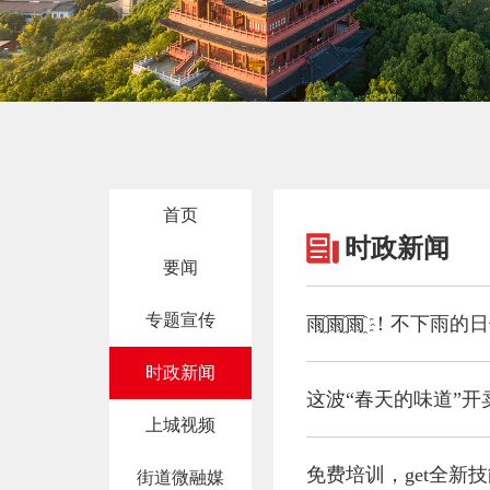
首页
时政新闻
要闻
专题宣传
雨҈雨҈雨҈ ！不下雨
时政新闻
这波“春天的味道”
上城视频
免费培训，get全新
街道微融媒