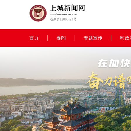
www.hzscnews.com.cn
浙新办[2006]23号
首页
要闻
专题宣传
时政