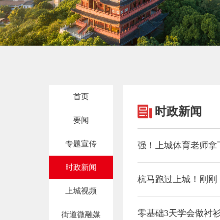
首页
时政新闻
要闻
专题宣传
强！上城体育老师拿
时政新闻
杭马跑过上城！刚刚
上城视频
零基础3天学会做衬
街道微融媒