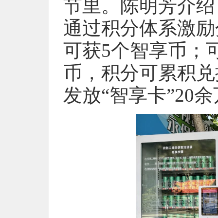
节里。陈明芳介绍
通过积分体系激励
可获5个智享币；
币，积分可累积兑
发放“智享卡”20