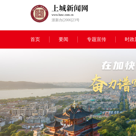
www.hzsc.com.cn
浙新办[2006]23号
首页
要闻
专题宣传
时政