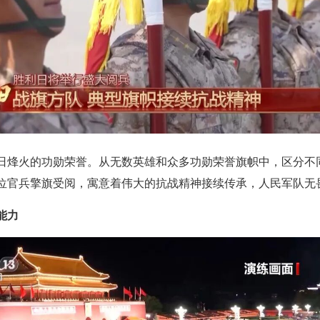
日烽火的功勋荣誉。从无数英雄和众多功勋荣誉旗帜中，区分不
位官兵擎旗受阅，寓意着伟大的抗战精神接续传承，人民军队无
能力