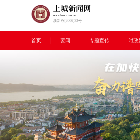
www.hzsc.com.cn
浙新办[2006]23号
首页
要闻
专题宣传
时政