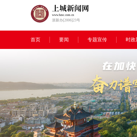
www.hzsc.com.cn
浙新办[2006]23号
首页
要闻
专题宣传
时政