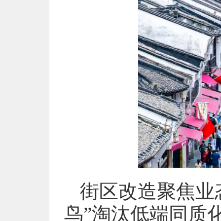
街区改造聚焦业
鸟”淘汰低端同质