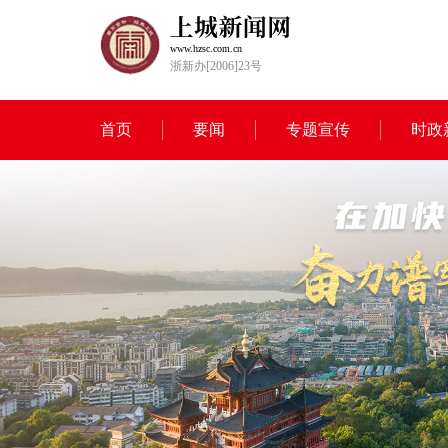
www.hzsc.com.cn
浙新办[2006]23号
首页
要闻
专题宣传
时政