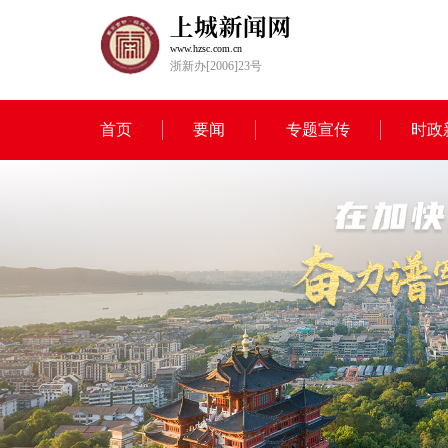
www.hzsc.com.cn
浙新办[2006]23号
首页
要闻
专题宣传
时政