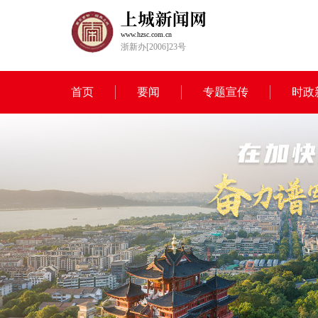
www.hzsc.com.cn
浙新办[2006]23号
首页
要闻
专题宣传
时政