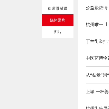
公益聚浓情 
街道微融媒
媒体聚焦
杭州唯一 
图片
丁兰街道把
中医药博物
从“盆景”到
上城 一杯姜
杭州街头男