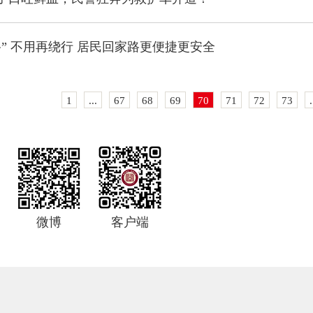
路” 不用再绕行 居民回家路更便捷更安全
1
...
67
68
69
70
71
72
73
.
微博
客户端