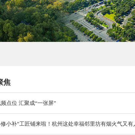
聚焦
频点位 汇聚成“一张屏”
小修小补”工匠铺来啦！杭州这处幸福邻里坊有烟火气又有