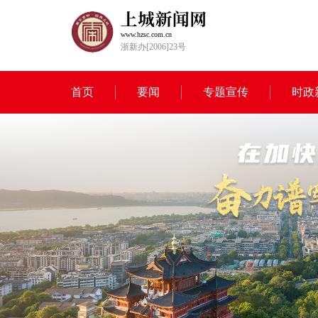
www.hzsc.com.cn
浙新办[2006]23号
首页
要闻
专题宣传
时政