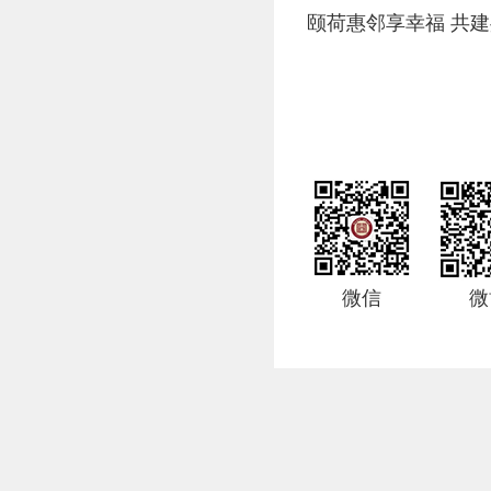
颐荷惠邻享幸福 共建
微信
微