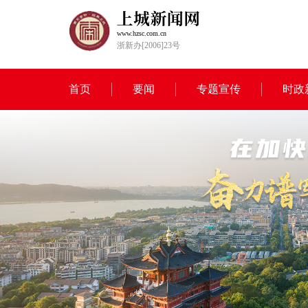
www.hzsc.com.cn
浙新办[2006]23号
首页
要闻
专题宣传
时政