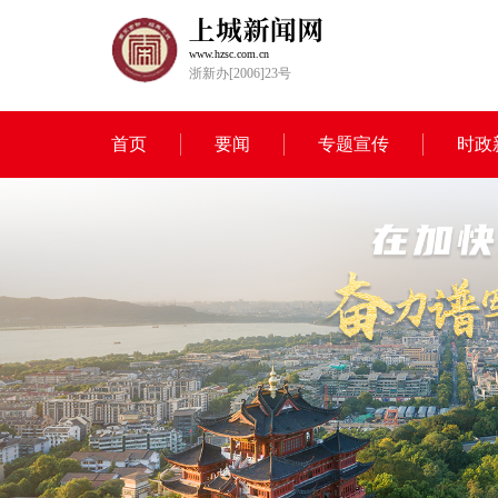
www.hzsc.com.cn
浙新办[2006]23号
首页
要闻
专题宣传
时政