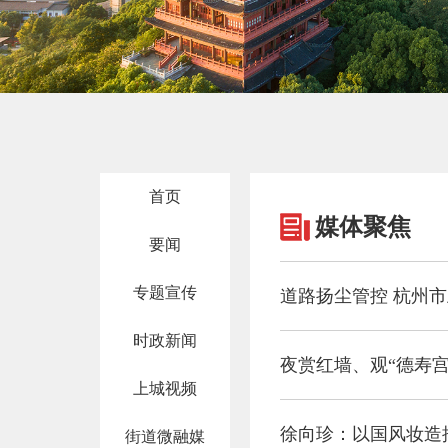
首页
媒体聚焦
要闻
专题宣传
道路扬尘管控 杭州
时政新闻
夜赏红墙、观“德寿宫
上城视频
徐向珍：以国风妆造
街道微融媒