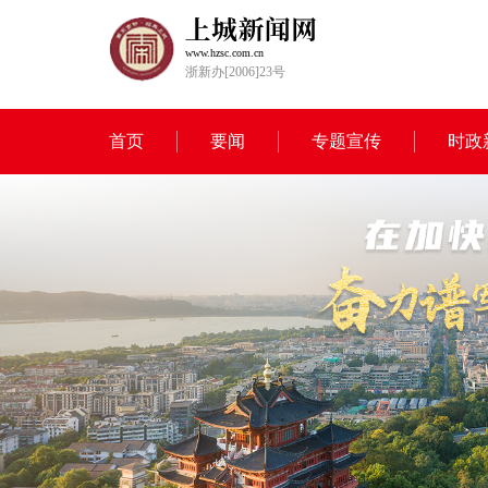
www.hzsc.com.cn
浙新办[2006]23号
首页
要闻
专题宣传
时政