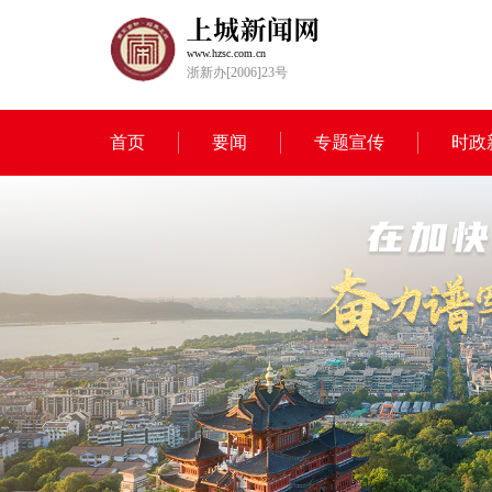
www.hzsc.com.cn
浙新办[2006]23号
首页
要闻
专题宣传
时政