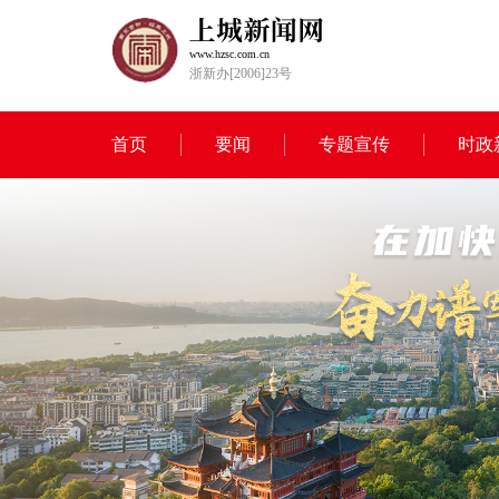
www.hzsc.com.cn
浙新办[2006]23号
首页
要闻
专题宣传
时政