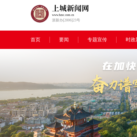
www.hzsc.com.cn
浙新办[2006]23号
首页
要闻
专题宣传
时政