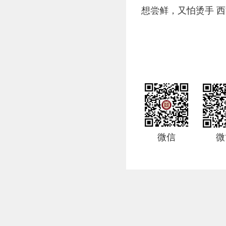
想尝鲜，又怕烫手 
微信
微