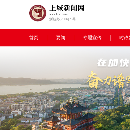
www.hzsc.com.cn
浙新办[2006]23号
首页
要闻
专题宣传
时政