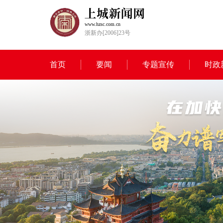
www.hzsc.com.cn
浙新办[2006]23号
首页
要闻
专题宣传
时政