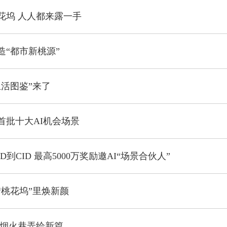
花坞 人人都来露一手
造“都市新桃源”
生活图鉴”来了
首批十大AI机会场景
D到CID 最高5000万奖励邀AI“场景合伙人”
“桃花坞”里焕新颜
 烟火巷弄绘新篇