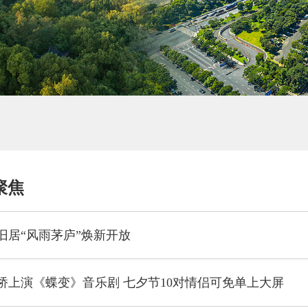
聚焦
旧居“风雨茅庐”焕新开放
桥上演《蝶变》音乐剧 七夕节10对情侣可免单上大屏