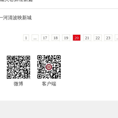
一河清波映新城
1
...
17
18
19
20
21
22
23
.
微博
客户端