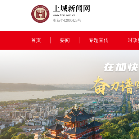
www.hzsc.com.cn
浙新办[2006]23号
首页
要闻
专题宣传
时政