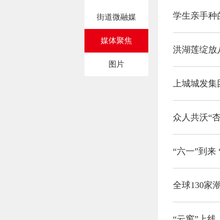
学生亲手种
街道微融媒
媒体聚焦
洪湖莲绽放
图片
上城城发集
众人共沃“
“六一”到来
全球130
“云窗”上