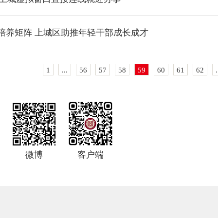
培养矩阵 上城区助推年轻干部成长成才
1
...
56
57
58
59
60
61
62
.
微博
客户端