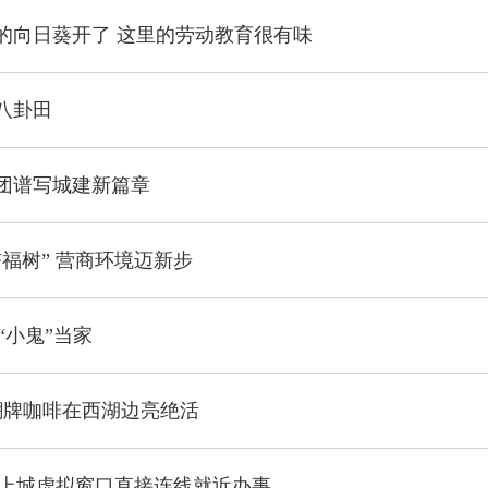
的向日葵开了 这里的劳动教育很有味
八卦田
团谱写城建新篇章
杏福树” 营商环境迈新步
 “小鬼”当家
家潮牌咖啡在西湖边亮绝活
线 上城虚拟窗口直接连线就近办事