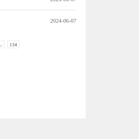
2024-06-07
..
134