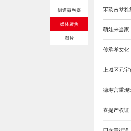
宋韵古琴雅
街道微融媒
媒体聚焦
萌娃来当家
图片
传承孝文化
上城区元宇
德寿宫重现
喜提产权证
四季青街道