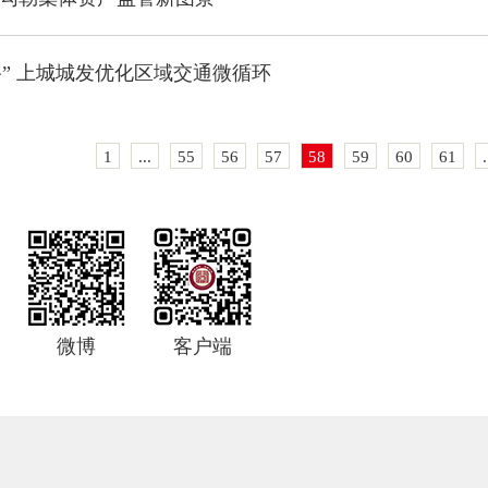
路” 上城城发优化区域交通微循环
1
...
55
56
57
58
59
60
61
.
微博
客户端