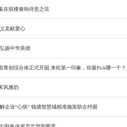
集在鼓楼奏响诗意之弦
 义卖献爱心
 弘扬中华美德
宙青创综合体正式开园 来杭第一印象，你最Pick哪一个？
宋风雅韵
 解企业“心病” 钱塘智慧城精准施策助企纾困
 勾勒集体资产监管新图景