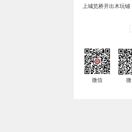
上城笕桥开出木玩铺
微信
微