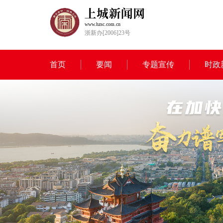
www.hzsc.com.cn
浙新办[2006]23号
首页
要闻
专题宣传
时政