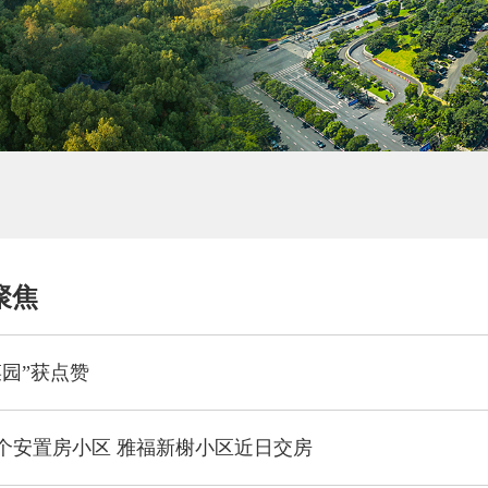
聚焦
菜园”获点赞
个安置房小区 雅福新榭小区近日交房