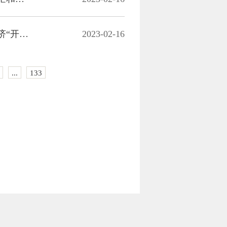
围绕“1+3”产业布局 深化“一楼三员”组团服务 四季青街道冲刺楼宇经济“开门红”
2023-02-16
...
133