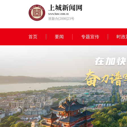
www.hzsc.com.cn
浙新办[2006]23号
首页
要闻
专题宣传
时政