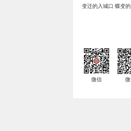
变迁的入城口 蝶变
微信
微