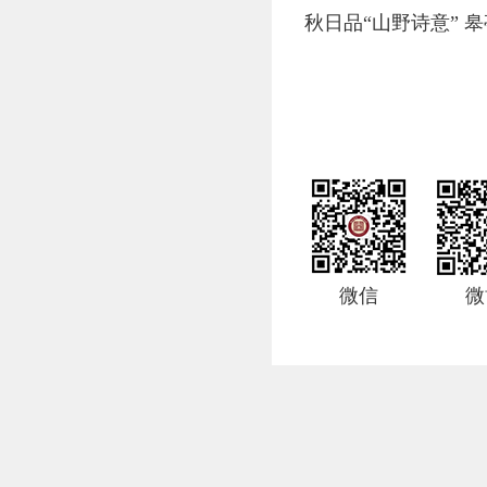
秋日品“山野诗意” 皋
微信
微