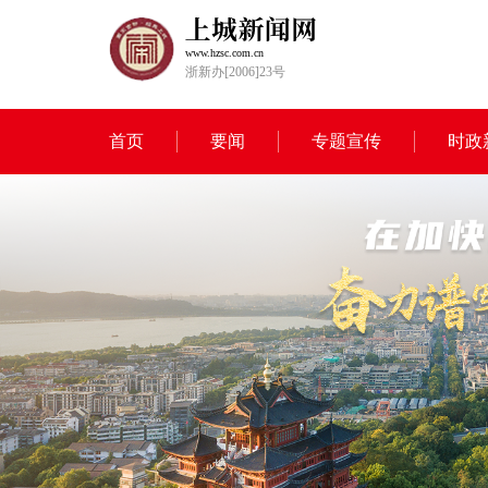
www.hzsc.com.cn
浙新办[2006]23号
首页
要闻
专题宣传
时政