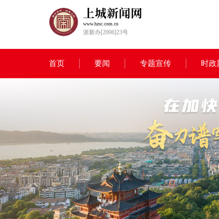
www.hzsc.com.cn
浙新办[2006]23号
首页
要闻
专题宣传
时政