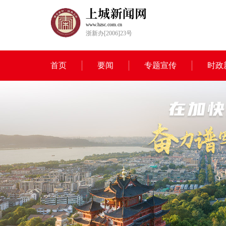
www.hzsc.com.cn
浙新办[2006]23号
首页
要闻
专题宣传
时政