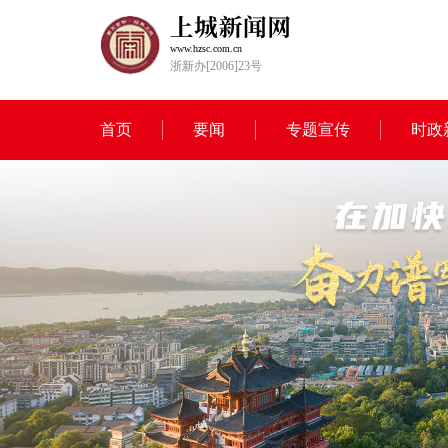
www.hzsc.com.cn
浙新办[2006]23号
首页
要闻
专题宣传
时政