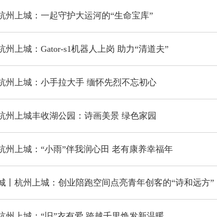
杭州上城：一起守护大运河的“生命宝库”
州上城：Gator-s1机器人上岗 助力“清道夫”
杭州上城：小手拉大手 缅怀先烈不忘初心
杭州上城丰收湖公园：诗画美景 绿色家园
杭州上城：“小雨”伴我润心田 老有康养幸福年
城丨杭州上城：创业陪跑空间点亮青年创客的“诗和远方”
杭州上城：“旧”衣有爱 跨越千里焕发新温暖