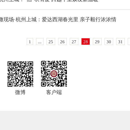
微现场·杭州上城：爱达西湖春光里 亲子毅行浓浓情
1
...
25
26
27
28
29
30
31
微博
客户端