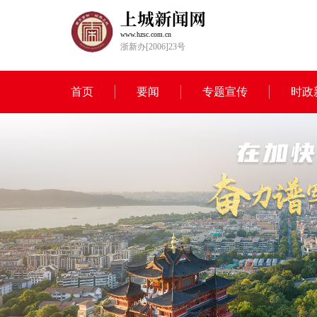
www.hzsc.com.cn
浙新办[2006]23号
首页
要闻
专题宣传
时政