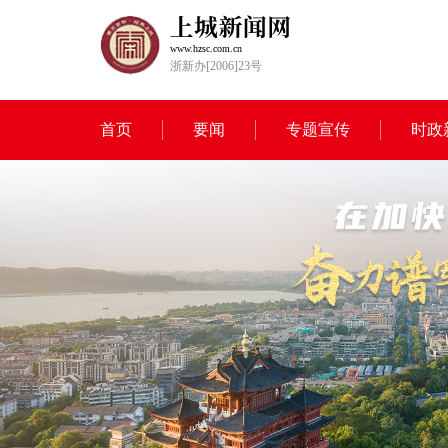
www.hzsc.com.cn
浙新办[2006]23号
首页
要闻
专题宣传
时政