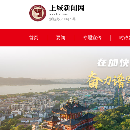
www.hzsc.com.cn
浙新办[2006]23号
首页
要闻
专题宣传
时政