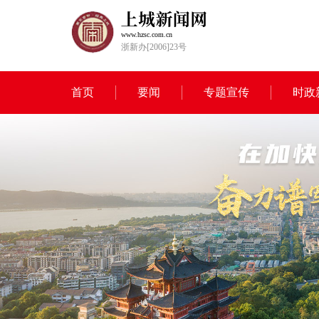
www.hzsc.com.cn
浙新办[2006]23号
首页
要闻
专题宣传
时政