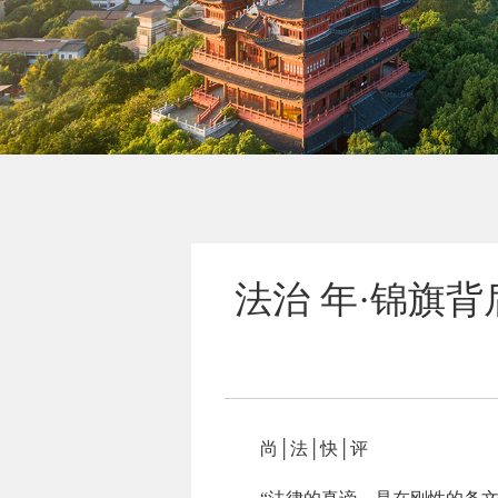
法治 年·锦旗
尚│法│快│评