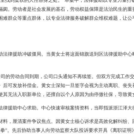
文里找到柔软的人性容身之处。”本案中，法律援助以专业力量打
隔阂。劳动者是社会发展的基石，劳动权益保障是法治民生的重
困难群众等重点群体，以专业法律服务破解群众维权难题，让公
助法律援助冲破僵局。当黄女士将这面锦旗送到区法律援助中心
州某公司的劳动合同到期，公司口头通知不再续签。但双方完成工作
》后可发放补偿金。黄女士深知一旦签字会视为主动离职、丧失
使其无法入职新单位，还擅自以个人原因为由停缴社保，导致黄
法律援助中心求助。中心快速审核案情资料，当即指派浙江泽大
材料，厘清案件争议焦点。因黄女士核心诉求是高效化解纠纷、
合拳”。先后协助当事人向劳动监察大队投诉要求开具《离职证明