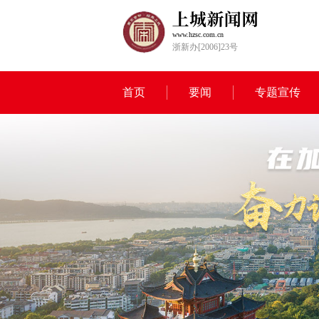
www.hzsc.com.cn
浙新办[2006]23号
首页
要闻
专题宣传